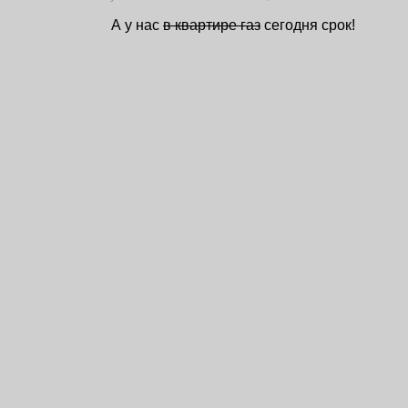
А у нас
в квартире газ
сегодня срок!