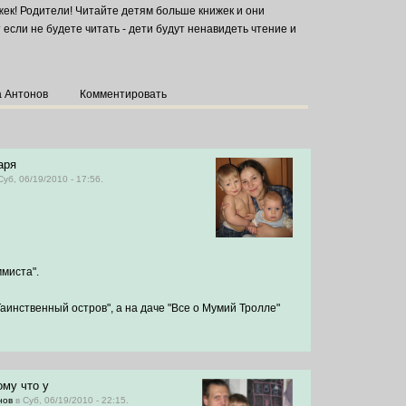
ек! Родители! Читайте детям больше книжек и они
т если не будете читать - дети будут ненавидеть чтение и
а Антонов
Комментировать
аря
Суб, 06/19/2010 - 17:56.
миста".
инственный остров", а на даче "Все о Мумий Тролле"
ому что у
нов
в Суб, 06/19/2010 - 22:15.