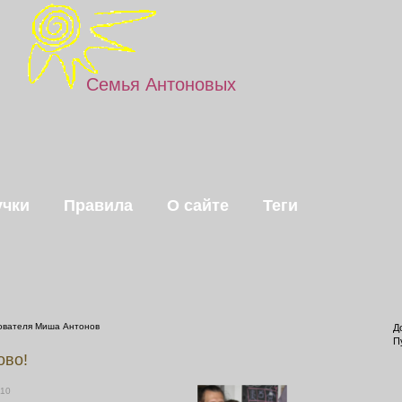
Семья Антоновых
чки
Правила
О сайте
Теги
ователя Миша Антонов
Д
П
ово!
010