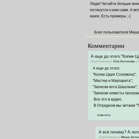
Люди! Читайте больше книж
потянутся к ним сами. А во
книги. Есть примеры ;-(
Блог пользователя Миш
Комментарии
А еще до этого:"Копии Ц
Опубликовано
Оля Антонова
в 
А еще до этого:
"Копии Царя Соломона";
"Мастер и Маргарита";
"Записки кота Шашлыка";
"Записки невесты програм
Все это в аудио.
В Отрадном мы читаем "Та
ответить
А всё почему? А пот
Опубликовано
Миша Анто