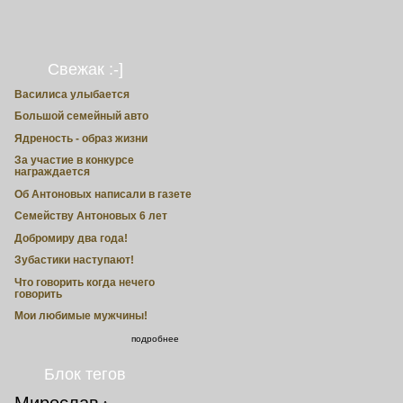
Свежак :-]
Василиса улыбается
Большой семейный авто
Ядреность - образ жизни
За участие в конкурсе
награждается
Об Антоновых написали в газете
Семейству Антоновых 6 лет
Добромиру два года!
Зубастики наступают!
Что говорить когда нечего
говорить
Мои любимые мужчины!
подробнее
Блок тегов
Мирослав