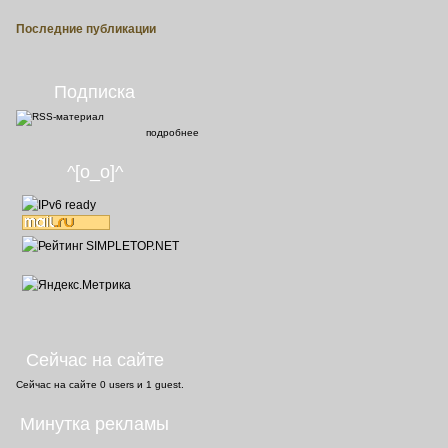
Последние публикации
Подписка
подробнее
^[o_o]^
Сейчас на сайте
Сейчас на сайте
0 users
и
1 guest
.
Минутка рекламы