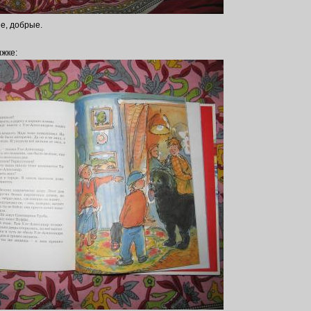
е, добрые.
ижке: