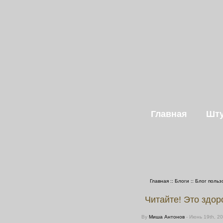
Главная
Шту
Главная
::
Блоги
::
Блог польз
Читайте! Это здор
By
Миша Антонов
- Июнь 19th, 2