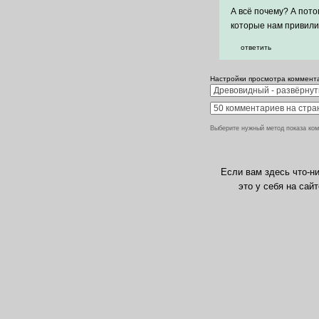
А всё почему? А пото
которые нам привили 
ответить
Настройки просмотра коммент
Выберите нужный метод показа ком
Если вам здесь что-ни
это у себя на сай